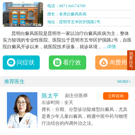
电话：
0871-64174769
擅长：各类白癜风疾病
地址：昆明市五华区护国路2号
昆明白癜风医院是昆明市一家以治疗白癜风疾病为主，整体
实力较强的专业性医院。医院位于昆明市五华区护国路2号，自医
院白癜风开诊以来，就医院技术设备，就诊坏境，
...详情
我
要
问症状
看疗效
询费用
挂
号
推荐医生
MORE+
陈太平
副主任医师
立即咨询
出诊时间：全天
擅长：分期、分型诊治疑难型白癜风，尤其
是青少年儿童白癜风，精通中医中药与物理
疗法结合的内调外治之法。