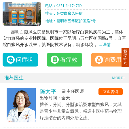
电话：
0871-64174769
擅长：各类白癜风疾病
地址：昆明市五华区护国路2号
昆明白癜风医院是昆明市一家以治疗白癜风疾病为主，整体
实力较强的专业性医院。医院位于昆明市五华区护国路2号，自医
院白癜风开诊以来，就医院技术设备，就诊坏境，
...详情
我
要
问症状
看疗效
询费用
挂
号
推荐医生
MORE+
陈太平
副主任医师
立即咨询
出诊时间：全天
擅长：分期、分型诊治疑难型白癜风，尤其
是青少年儿童白癜风，精通中医中药与物理
疗法结合的内调外治之法。