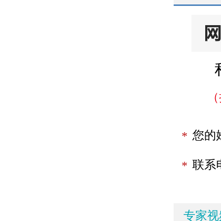
（
您的
*
联系
*
专家视