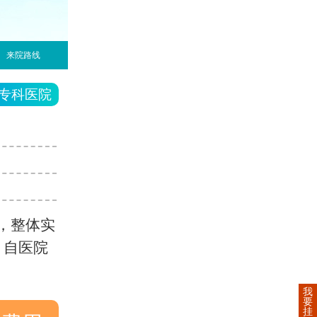
来院路线
专科医院
，整体实
，自医院
我
要
挂