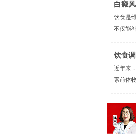
白癜风
饮食是
不仅能补
饮食调
近年来
素前体物