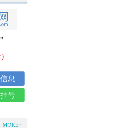
"
全）
话挂号
MORE+