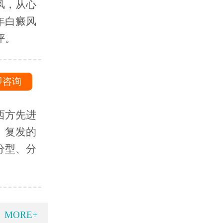
风，从心
年白癜风
评。
即咨询
西方先进
、复发的
分型、分
MORE+