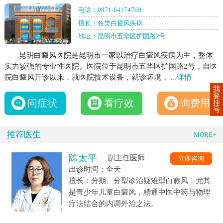
电话：
0871-64174769
擅长：各类白癜风疾病
地址：昆明市五华区护国路2号
昆明白癜风医院是昆明市一家以治疗白癜风疾病为主，整体
实力较强的专业性医院。医院位于昆明市五华区护国路2号，自医
院白癜风开诊以来，就医院技术设备，就诊坏境，
...详情
我
要
问症状
看疗效
询费用
挂
号
推荐医生
MORE+
陈太平
副主任医师
立即咨询
出诊时间：全天
擅长：分期、分型诊治疑难型白癜风，尤其
是青少年儿童白癜风，精通中医中药与物理
疗法结合的内调外治之法。