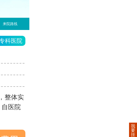
来院路线
专科医院
，整体实
，自医院
我
要
挂