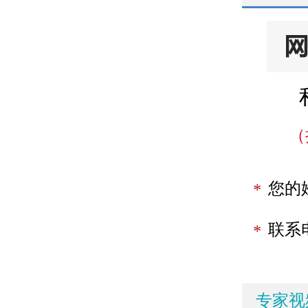
（
您的
*
联系
*
专家视