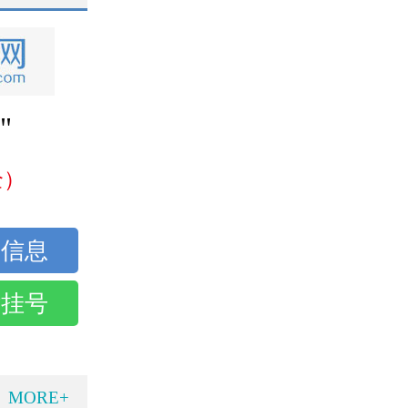
"
全）
话挂号
MORE+