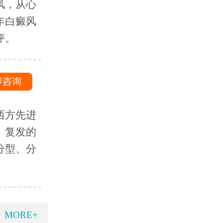
风，从心
年白癜风
评。
即咨询
西方先进
、复发的
分型、分
MORE+