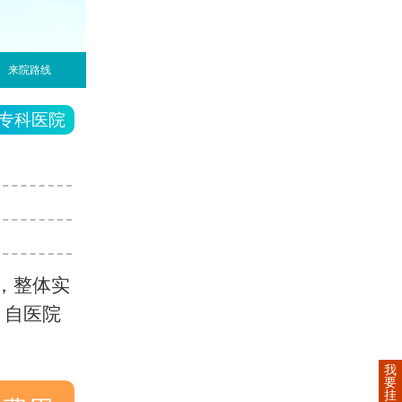
来院路线
专科医院
，整体实
，自医院
我
要
挂