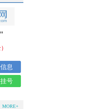
"
全）
话挂号
MORE+