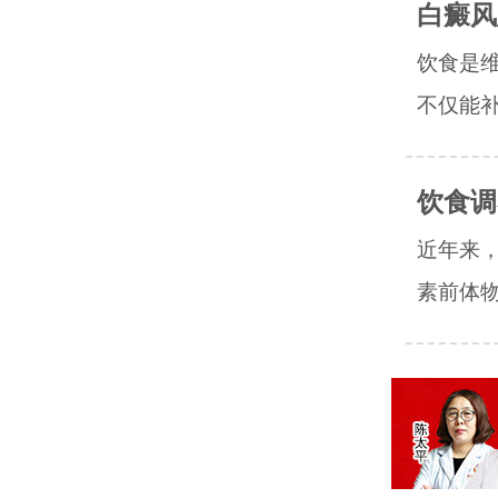
白癜风
饮食是
不仅能补
饮食调
近年来
素前体物