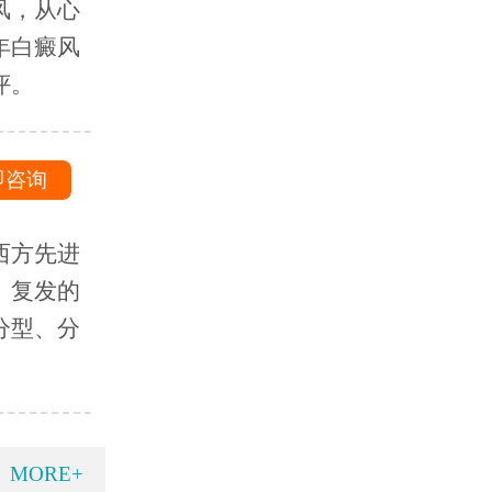
风，从心
年白癜风
评。
即咨询
西方先进
、复发的
分型、分
MORE+