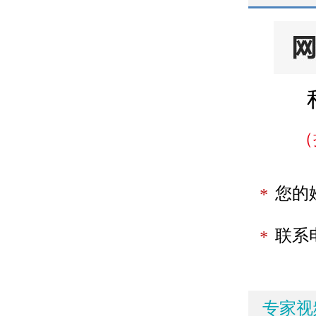
（
您的
*
联系
*
专家视